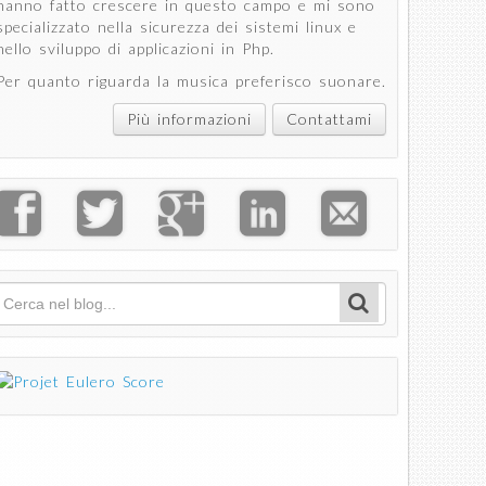
hanno fatto crescere in questo campo e mi sono
specializzato nella sicurezza dei sistemi linux e
nello sviluppo di applicazioni in Php.
Per quanto riguarda la musica preferisco suonare.
Più informazioni
Contattami
Cerca
Form di ricerca