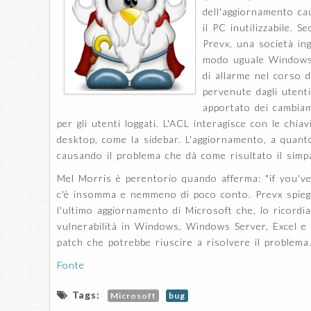
dell'aggiornamento c
il PC inutilizzabile.
Prevx, una società ing
modo uguale Windows 7
di allarme nel corso 
pervenute dagli utenti
apportato dei cambiam
per gli utenti loggati. L'ACL interagisce con le chiav
desktop, come la sidebar. L'aggiornamento, a quanto
causando il problema che dà come risultato il sim
Mel Morris è perentorio quando afferma: "if you've 
c'è insomma e nemmeno di poco conto. Prevx spieg
l'ultimo aggiornamento di Microsoft che, lo ricordi
vulnerabilità in Windows, Windows Server, Excel e
patch che potrebbe riuscire a risolvere il problema
Fonte
Tags:
Microsoft
bug