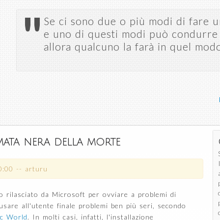
Salta al
"
contenuto
Se ci sono due o più modi di fare u
principale
e uno di questi modi può condurre 
allora qualcuno la farà in quel mod
ata nera della morte
0:00
--
arturu
o rilasciato da Microsoft per ovviare a problemi di
usare all'utente finale problemi ben più seri, secondo
c World
. In molti casi, infatti, l'installazione