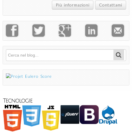
Più informazioni
Contattami
Cerca
Form di ricerca
Tecnologie