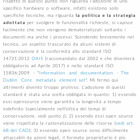
rispetto di questo punto non riguarda l'adozione di uno
specifico hardware o software, infatti esistono solo
specifiche tecniche, ma riguarda
la politica e la strategia
adottata
per svolgere le funzionalità richieste, si capisce
facilmente che non viengono dematerializzati soltanto i
documenti ma anche i processi. Scendendo brevemente nel
tecnico, un aspetto trascurato da alcuni sistemi di
conservazione è la conformità allo standard ISO
14721:2012
OAIS
(raccomandato dal 2002 e che diventerà
obbligatorio ad Aprile 2017) e nello standard ISO
15836:2009 - "
Information and documentation - The
Dublin Core metadata element set
". Mi fermo qui
altrimenti divento troppo prolisso. L'adozione di questi
standard è stata una scelta obbligata in quanto: 1) essendo
essi opensource viene garantita la longevità a tempo
indefinito (specialmente nell'ottica dei tempi di
conservazione, vedi punto j); 2) essendo essi open source
viene rispettata la razionalizzazione delle risorse (
vedi art.
68 del CAD
); 3) essendo open source sono difficilmente
attaccabili da azioni legali, il formato proprietario è più