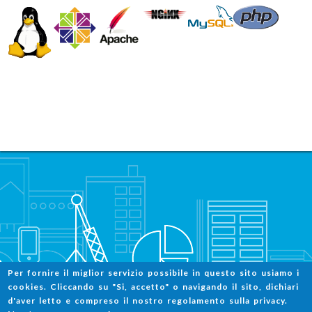
Per
fornire
il
miglior
servizio
possibile
in
questo
sito
usiamo
i
Arturu.it Blog
cookies. Cliccando su "Si, accetto" o
navigando
il
sito
,
dichiari
d'aver
letto
e
compreso
il
nostro
regolamento
sulla
privacy.