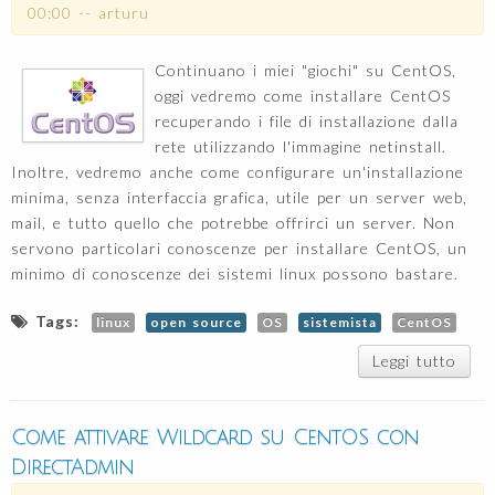
00:00
--
arturu
Continuano i miei "giochi" su CentOS,
oggi vedremo come installare CentOS
recuperando i file di installazione dalla
rete utilizzando l'immagine netinstall.
Inoltre, vedremo anche come configurare un'installazione
minima, senza interfaccia grafica, utile per un server web,
mail, e tutto quello che potrebbe offrirci un server. Non
servono particolari conoscenze per installare CentOS, un
minimo di conoscenze dei sistemi linux possono bastare.
Tags:
linux
open source
OS
sistemista
CentOS
Leggi tutto
su 
insta
Cen
da
Come attivare Wildcard su CentOS con
rete
DirectAdmin
netin