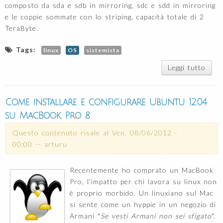
composto da sda e sdb in mirroring, sdc e sdd in mirroring
e le coppie sommate con lo striping, capacità totale di 2
TeraByte.
Tags:
linux
OS
sistemista
Leggi tutto
s
Op
fil
RA
Come installare e configurare Ubuntu 12.04
10 
su MacBook Pro 8
quat
disc
Questo contenuto risale al
Ven, 08/06/2012 -
du
00:00
--
arturu
dis
for
mort
Recentemente ho comprato un MacBook
mome
Pro, l'impatto per chi lavora su linux non
d
è proprio morbido. Un linuxiano sul Mac
pan
si sente come un hyppie in un negozio di
Armani "
Se vesti Armani non sei sfigato
".