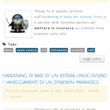
Tempo fa in questo articolo
sull'
hardening di base dei sistemi linux
si
è parlato delle tecniche basilari per
mettere in sicurezza
un sistema linux
esposto sulla rete.
Tags:
linux
open source
OS
sistemista
CentOS
reti
Leggi tutto
Hard
Li
c
Hardening di base di un sistema linux ovvero
util
i vaneggiamenti di un sysadmin paranoico
gli s
fire
Questo contenuto risale al
Sab, 16/07/2011 - 00:00
br
--
arturu
for
D
Premesso che la sicurezza in modo