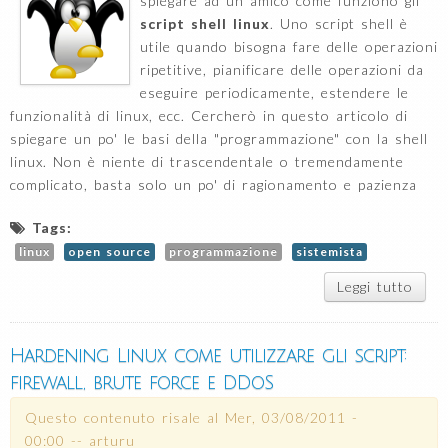
spiegare ad un amico come funziono gli
script shell linux
. Uno script shell è
utile quando bisogna fare delle operazioni
ripetitive, pianificare delle operazioni da
eseguire periodicamente, estendere le
funzionalità di linux, ecc. Cercherò in questo articolo di
spiegare un po' le basi della "programmazione" con la shell
linux. Non è niente di trascendentale o tremendamente
complicato, basta solo un po' di ragionamento e pazienza
Tags:
linux
open source
programmazione
sistemista
Leggi tutto
su
Shel
princ
Hardening Linux come utilizzare gli script:
firewall, brute force e DDoS
ini
prog
Questo contenuto risale al
Mer, 03/08/2011 -
con 
00:00
--
arturu