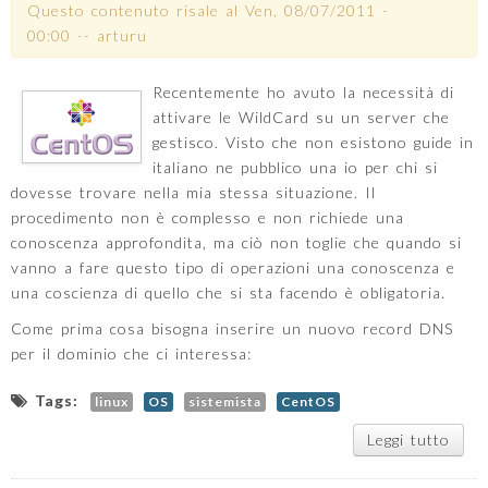
Questo contenuto risale al
Ven, 08/07/2011 -
00:00
--
arturu
Recentemente ho avuto la necessità di
attivare le WildCard su un server che
gestisco. Visto che non esistono guide in
italiano ne pubblico una io per chi si
dovesse trovare nella mia stessa situazione. Il
procedimento non è complesso e non richiede una
conoscenza approfondita, ma ciò non toglie che quando si
vanno a fare questo tipo di operazioni una conoscenza e
una coscienza di quello che si sta facendo è obligatoria.
Come prima cosa bisogna inserire un nuovo record DNS
per il dominio che ci interessa:
Tags:
linux
OS
sistemista
CentOS
Leggi tutto
su
at
Wild