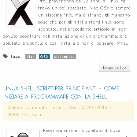
Pro, provenendo da 12 anni di linux mi
trovo un po' spaesato. Mac OSX è sempre
un sistema *nix, ma è strano, gli mancano
cose che per gli altri sistemi linux sono
scontate, nel precedente articolo mi son
dovuto scontrare nell'installazione di un programma, ero
abiutato a ubuntu: clicca, installa e non ci pensare. Mha...
Tags:
Mac
OSX
sistemista
Leggi tutto
Mon
file
SSH
Linux Shell script per principianti - Come
Mac
iniziare a programmare con la shell
L
Questo contenuto risale al
Dom, 01/04/2012 -
00:00
--
arturu
Recentemente mi è capitato di dover