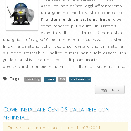
assoluto non esiste, oggi affronteremo
un argomento molto vasto e complesso
l'
hardening di un sistema linux
, cioè
come rendere più sicuro un sistema
esposto sulla rete. In realtà non esiste
una guida o "
la guida
" per mettere in sicurezza un sistema
linux ma esistono delle regole per evitare che un sistema
sia meno attaccabile. Inoltre, questa non vuole essere una
guida esaustiva ma una specie di promemoria sulle
operazioni da compiere appena installato un sistema linux.
Tags:
hacking
linux
OS
sistemista
Leggi tutto
su H
di b
sist
ov
Come installare CentOS dalla rete con
vane
netinstall
sy
Questo contenuto risale al
Lun, 11/07/2011 -
pa