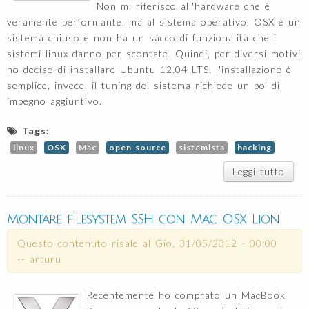
Non mi riferisco all'hardware che è
veramente performante, ma al sistema operativo, OSX è un
sistema chiuso e non ha un sacco di funzionalità che i
sistemi linux danno per scontate. Quindi, per diversi motivi
ho deciso di installare Ubuntu 12.04 LTS, l'installazione è
semplice, invece, il tuning del sistema richiede un po' di
impegno aggiuntivo.
Tags:
linux
OSX
Mac
open source
sistemista
hacking
Leggi tutto
su
insta
conf
Ub
Montare filesystem SSH con Mac OSX Lion
12.
Ma
Questo contenuto risale al
Gio, 31/05/2012 - 00:00
P
--
arturu
Recentemente ho comprato un MacBook