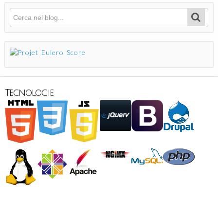
Cerca
Form di ricerca
Tecnologie