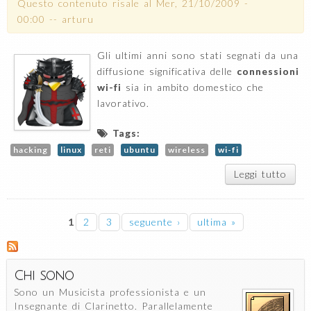
Questo contenuto risale al
Mer, 21/10/2009 -
00:00
--
arturu
Gli ultimi anni sono stati segnati da una
diffusione significativa delle
connessioni
wi-fi
sia in ambito domestico che
lavorativo.
Tags:
hacking
linux
reti
ubuntu
wireless
wi-fi
Leggi tutto
s
Crac
di r
Wi-
Pagine
1
2
3
seguente ›
ultima »
Chi sono
Sono un Musicista professionista e un
Insegnante di Clarinetto. Parallelamente