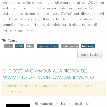
veramente performante, ma al sistema operativo, OSX è un
sistema chiuso e non ha un sacco di funzionalità che i
sistemi linux danno per scontate. Quindi, per diversi motivi
ho deciso di installare Ubuntu 12.04 LTS, l'installazione è
semplice, invece, il tuning del sistema richiede un po' di
impegno aggiuntivo.
Tags:
linux
OSX
Mac
open source
sistemista
hacking
Leggi tutto
su
insta
conf
Ub
Che cos'è anonymous, alla ricerca del
12.
movimento che vuole cambiare il mondo
Ma
P
Questo contenuto risale al
Sab, 30/07/2011 - 00:00
--
arturu
Ultimamente mi ha incuriosito un