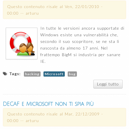
Questo contenuto risale al
Ven, 22/01/2010 -
00:00
--
arturu
In tutte le versioni ancora supportate di
Windows esiste una vulnerabilità che,
secondo il suo scopritore, se ne sta lì
nascosta da almeno 17 anni. Nel
frattempo BigM si industria per sanare
IE.
Tags:
hacking
Microsoft
bug
Leggi tutto
s
Wind
un 
che 
DECAF e Microsoft non ti spia più
da
an
Questo contenuto risale al
Mar, 22/12/2009 -
00:00
--
arturu