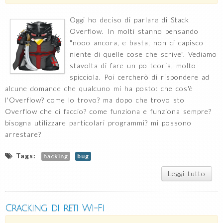
Oggi ho deciso di parlare di Stack
Overflow. In molti stanno pensando
"nooo ancora, e basta, non ci capisco
niente di quelle cose che scrive". Vediamo
stavolta di fare un po teoria, molto
spicciola. Poi cercherò di rispondere ad
alcune domande che qualcuno mi ha posto: che cos'è
l'Overflow? come lo trovo? ma dopo che trovo sto
Overflow che ci faccio? come funziona e funziona sempre?
bisogna utilizzare particolari programmi? mi possono
arrestare?
Tags:
hacking
bug
Leggi tutto
s
Over
p
imbr
Cracking di reti Wi-Fi