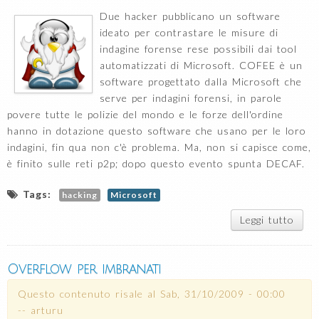
Due hacker pubblicano un software
ideato per contrastare le misure di
indagine forense rese possibili dai tool
automatizzati di Microsoft. COFEE è un
software progettato dalla Microsoft che
serve per indagini forensi, in parole
povere tutte le polizie del mondo e le forze dell'ordine
hanno in dotazione questo software che usano per le loro
indagini, fin qua non c'è problema. Ma, non si capisce come,
è finito sulle reti p2p; dopo questo evento spunta DECAF.
Tags:
hacking
Microsoft
Leggi tutto
s
DEC
Micr
non
Overflow per imbranati
spia
Questo contenuto risale al
Sab, 31/10/2009 - 00:00
--
arturu