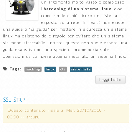
un argomento molto vasto e complesso
l'
hardening di un sistema linux
, cioè
come rendere più sicuro un sistema
esposto sulla rete. In realtà non esiste
una guida o "
la guida
" per mettere in sicurezza un sistema
linux ma esistono delle regole per evitare che un sistema
sia meno attaccabile. Inoltre, questa non vuole essere una
guida esaustiva ma una specie di promemoria sulle
operazioni da compiere appena installato un sistema linux.
Tags:
hacking
linux
OS
sistemista
Leggi tutto
su H
di b
sist
ov
SSL Strip
vane
Questo contenuto risale al
Mer, 20/10/2010 -
sy
00:00
--
arturu
pa