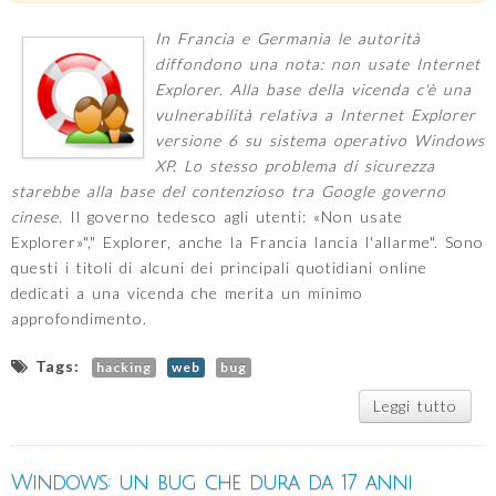
In Francia e Germania le autorità
diffondono una nota: non usate Internet
Explorer. Alla base della vicenda c'è una
vulnerabilità relativa a Internet Explorer
versione 6 su sistema operativo Windows
XP. Lo stesso problema di sicurezza
starebbe alla base del contenzioso tra Google governo
cinese.
Il governo tedesco agli utenti: «Non usate
Explorer»"," Explorer, anche la Francia lancia l'allarme". Sono
questi i titoli di alcuni dei principali quotidiani online
dedicati a una vicenda che merita un minimo
approfondimento.
Tags:
hacking
web
bug
Leggi tutto
su 
usa
Inte
Expl
Windows: un bug che dura da 17 anni