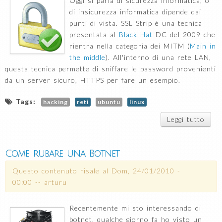
Oggi si parla di sicurezza informatica, o
di insicurezza informatica dipende dai
punti di vista. SSL Strip è una tecnica
presentata al
Black Hat
DC del 2009 che
rientra nella categoria dei MITM (
Main in
the middle
). All'interno di una rete LAN,
questa tecnica permette di sniffare le password provenienti
da un server sicuro, HTTPS per fare un esempio.
Tags:
hacking
reti
ubuntu
linux
Leggi tutto
su
SSL
Strip
Come rubare una Botnet
Questo contenuto risale al
Dom, 24/01/2010 -
00:00
--
arturu
Recentemente mi sto interessando di
botnet, qualche giorno fa ho visto un