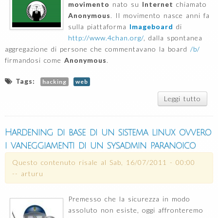
movimento
nato su
Internet
chiamato
Anonymous
. Il movimento nasce anni fa
sulla piattaforma
Imageboard
di
http://www.4chan.org/
, dalla spontanea
aggregazione di persone che commentavano la board
/b/
firmandosi come
Anonymous
.
Tags:
hacking
web
Leggi tutto
su
c
anon
alla
Hardening di base di un sistema linux ovvero
i vaneggiamenti di un sysadmin paranoico
mov
che
Questo contenuto risale al
Sab, 16/07/2011 - 00:00
camb
--
arturu
m
Premesso che la sicurezza in modo
assoluto non esiste, oggi affronteremo