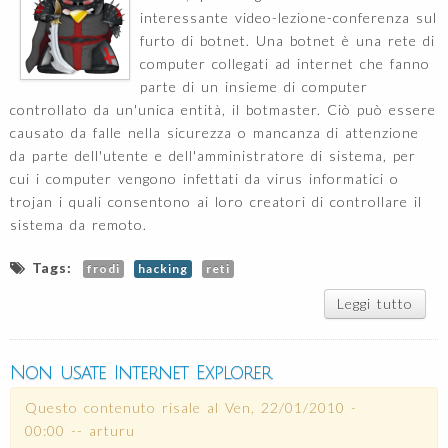
interessante video-lezione-conferenza sul
furto di botnet. Una botnet è una rete di
computer collegati ad internet che fanno
parte di un insieme di computer
controllato da un'unica entità, il botmaster. Ciò può essere
causato da falle nella sicurezza o mancanza di attenzione
da parte dell'utente e dell'amministratore di sistema, per
cui i computer vengono infettati da virus informatici o
trojan i quali consentono ai loro creatori di controllare il
sistema da remoto.
Tags:
frodi
hacking
reti
Leggi tutto
su
Com
ruba
un
Non usate Internet Explorer
Botn
Questo contenuto risale al
Ven, 22/01/2010 -
00:00
--
arturu