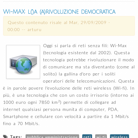
di r
Wi-
Wi-MAX: l(')a (a)rivoluzione democratica
Questo contenuto risale al
Mar, 29/09/2009 -
00:00
--
arturu
Oggi si parla di reti senza fili: Wi-Max
(tecnologia esistente dal 2002). Questa
tecnologia potrebbe rivoluzionare il modo
di comunicare ma sta diventanto (come al
solito) la gallina d'oro per i soliti
operatori delle telecomunicazioni. Questa
è in parole povere l'evoluzione delle reti wireless (Wi-fi). In
più, è una tecnologia che con un costo irrisorio (intorno ai
2
1000 euro ogni 7850 km
) permette di collegare ad
internet qualsiasi persona munita di computer, PDA,
Smartphone e cellulare con velocità a partire da 1 Mbit/s
fino a 70 Mbit/s.
Tags:
pubblica amministrazione
reti
wi-fi
wireless