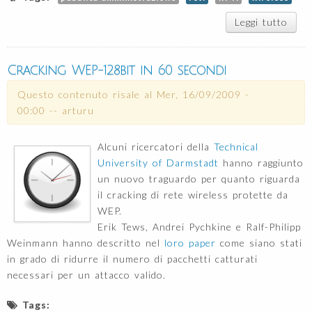
Leggi tutto
su 
(a)ri
dem
Cracking WEP-128bit in 60 secondi
Questo contenuto risale al
Mer, 16/09/2009 -
00:00
--
arturu
Alcuni ricercatori della
Technical
University of Darmstadt
hanno raggiunto
un nuovo traguardo per quanto riguarda
il cracking di rete wireless protette da
WEP.
Erik Tews, Andrei Pychkine e Ralf-Philipp
Weinmann hanno descritto nel
loro paper
come siano stati
in grado di ridurre il numero di pacchetti catturati
necessari per un attacco valido.
Tags: