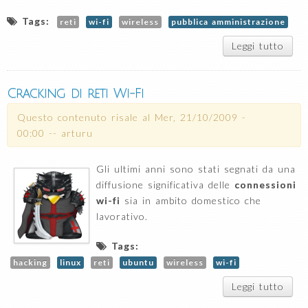
Tags:
reti
wi-fi
wireless
pubblica amministrazione
Leggi tutto
s
Wire
wi-fi
max.
Cracking di reti Wi-Fi
anc
via
Questo contenuto risale al
Mer, 21/10/2009 -
c
00:00
--
arturu
l'IS
Gli ultimi anni sono stati segnati da una
diffusione significativa delle
connessioni
wi-fi
sia in ambito domestico che
lavorativo.
Tags:
hacking
linux
reti
ubuntu
wireless
wi-fi
Leggi tutto
s
Crac