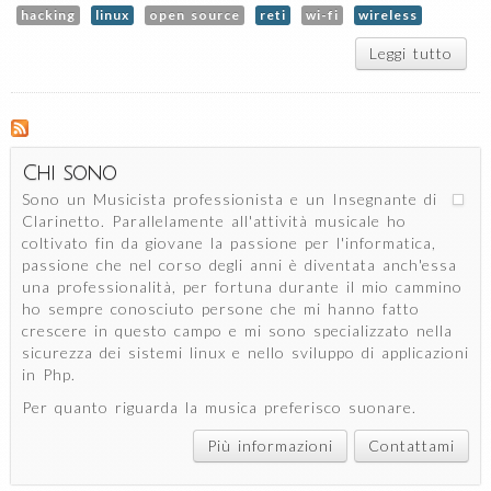
hacking
linux
open source
reti
wi-fi
wireless
Leggi tutto
s
Crac
WE
128
in 
seco
Chi sono
Sono un Musicista professionista e un Insegnante di
Clarinetto. Parallelamente all'attività musicale ho
coltivato fin da giovane la passione per l'informatica,
passione che nel corso degli anni è diventata anch'essa
una professionalità, per fortuna durante il mio cammino
ho sempre conosciuto persone che mi hanno fatto
crescere in questo campo e mi sono specializzato nella
sicurezza dei sistemi linux e nello sviluppo di applicazioni
in Php.
Per quanto riguarda la musica preferisco suonare.
Più informazioni
Contattami