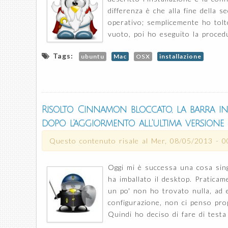
differenza è che alla fine della 
operativo; semplicemente ho tol
vuoto, poi ho eseguito la procedu
Tags:
ubuntu
Mac
OSX
installazione
Risolto Cinnamon bloccato, la barra i
dopo l'aggiormento all'ultima versione
Questo contenuto risale al
Mer, 08/05/2013 - 0
Oggi mi è successa una cosa sin
ha imballato il desktop. Pratica
un po' non ho trovato nulla, ad e
configurazione, non ci penso prop
Quindi ho deciso di fare di testa