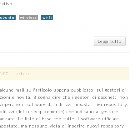
rativo.
ubuntu
wireless
wi-fi
Leggi tutto
su
Crackin
di reti
Wi-Fi
0:00
--
arturu
lcune mail sull'articolo appena pubblicato: sui gestori di
zioni e novità. Bisogna dire che i gestori di pacchetti non
uperano il software da indirizzi impostati nei repository.
indirizzi (detto semplicemente) che indicano al gestore
ricare. Le liste di base con tutto il software ufficiale
impostate, ma nessuno vieta di inserire nuovi repository