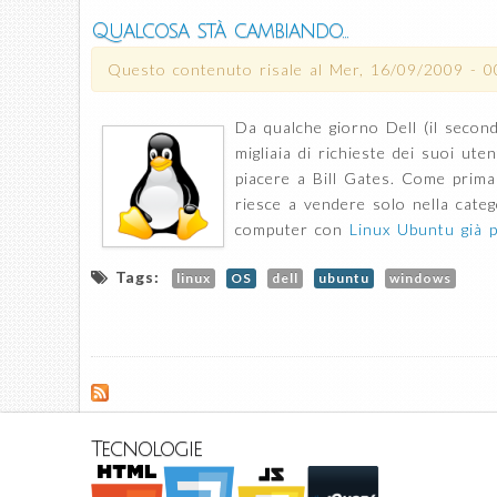
Qualcosa stà cambiando...
Questo contenuto risale al
Mer, 16/09/2009 - 0
Da qualche giorno Dell (il second
migliaia di richieste dei suoi ut
piacere a Bill Gates. Come prim
riesce a vendere solo nella cate
computer con
Linux Ubuntu già p
Tags:
linux
OS
dell
ubuntu
windows
Tecnologie