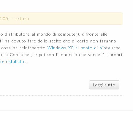
pacchett
0:00
--
arturu
o distributore al mondo di computer), difronte alle
enti ha dovuto fare delle scelte che di certo non faranno
a cosa ha reintrodotto
Windows XP al posto di Vista
(che
goria Consumer) e poi con l’annuncio che venderà i propri
reinstallato
…
Leggi tutto
su
Qualco
stà
cambiand