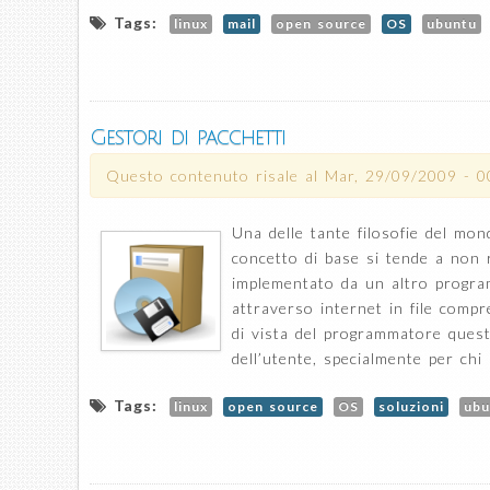
Tags:
linux
mail
open source
OS
ubuntu
Gestori di pacchetti
Questo contenuto risale al
Mar, 29/09/2009 - 0
Una delle tante filosofie del mo
concetto di base si tende a non 
implementato da un altro progra
attraverso internet in file comp
di vista del programmatore quest
dell’utente, specialmente per ch
Tags:
linux
open source
OS
soluzioni
ubu