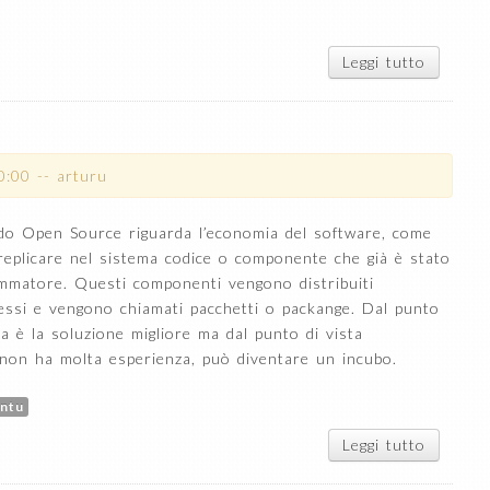
Leggi tutto
su Mail
sui
gestori
di
pacchett
0:00
--
arturu
ndo Open Source riguarda l’economia del software, come
replicare nel sistema codice o componente che già è stato
mmatore. Questi componenti vengono distribuiti
ressi e vengono chiamati pacchetti o packange. Dal punto
a è la soluzione migliore ma dal punto di vista
i non ha molta esperienza, può diventare un incubo.
ntu
Leggi tutto
su
Gestori
di