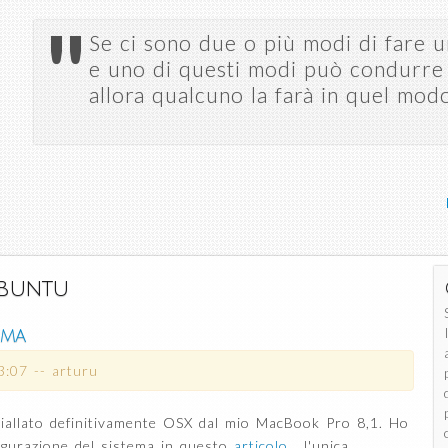
Salta al
"
contenuto
Se ci sono due o più modi di fare u
principale
e uno di questi modi può condurre 
allora qualcuno la farà in quel mod
buntu
ema
3:07
--
arturu
iallato definitivamente OSX dal mio MacBook Pro 8,1. Ho
nfigurazione del sistema in questo
articolo
, l'unica