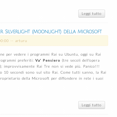
Leggi tutto
su Ris
Cinna
bloccat
barr
r Silverlight (Moonlight) della Microsoft
inferi
scompa
00:00
--
arturu
ubuntu
ripar
ne per vedere i programmi Rai su Ubuntu, oggi su Rai
dop
rogrammi preferiti:
Va' Pensiero
(tre secoli dell'opera
l'aggior
all'ul
); improvvisamente Rai Tre non si vede più. Panico!!!
versi
po 10 secondi sono sul sito Rai. Come tutti sanno, la Rai
roprietario della Microsoft per diffondere in rete i suoi
Leggi tutto
su Ubu
come
vedere 