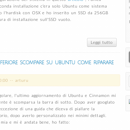
seconda installazione c'era solo Ubuntu come sistema
to l'hardisk con OSX e ho inserito un SSD da 256GB
ra di installazione sull'SSD vuoto.
Leggi tutto
su
MacBoo
Pro:
ubuntu
nferiore scompare su ubuntu come riparare
come
unico
sistema
0:00
--
arturu
golare, l'ultimo aggiornamento di Ubuntu e Cinnamon mi
mente è scomparsa la barra di sotto. Dopo aver googlato
ccezione di una guida che diceva di piallare la
rio, dopo averlo personalizzato nei minimi dettagli.
 mia e mi è andata bene, ho fatto: