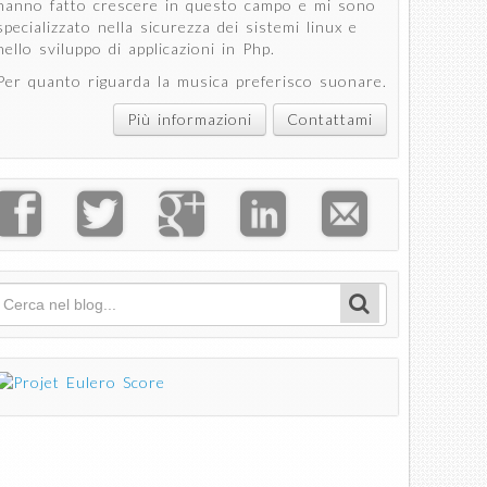
hanno fatto crescere in questo campo e mi sono
specializzato nella sicurezza dei sistemi linux e
nello sviluppo di applicazioni in Php.
Per quanto riguarda la musica preferisco suonare.
Più informazioni
Contattami
k
Cerca
Form di ricerca