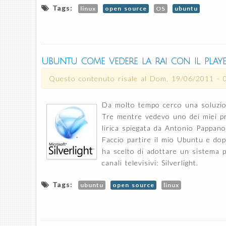
Tags:
linux
open source
OS
ubuntu
Ubuntu come vedere la rai con il playe
Questo contenuto risale al
Dom, 19/06/2011 - 
Da molto tempo cerco una soluzio
Tre mentre vedevo uno dei miei p
lirica spiegata da Antonio Pappano
Faccio partire il mio Ubuntu e do
ha scelto di adottare un sistema p
canali televisivi: Silverlight.
Tags:
ubuntu
open source
linux