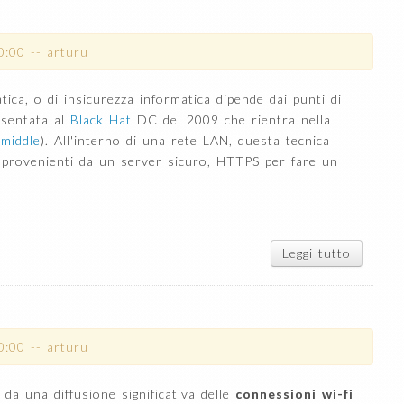
rai con
playe
Silverli
0:00
--
arturu
(Moonlig
della
tica, o di insicurezza informatica dipende dai punti di
Microso
esentata al
Black Hat
DC del 2009 che rientra nella
 middle
). All'interno di una rete LAN, questa tecnica
 provenienti da un server sicuro, HTTPS per fare un
Leggi tutto
su
SSL
Strip
0:00
--
arturu
 da una diffusione significativa delle
connessioni wi-fi