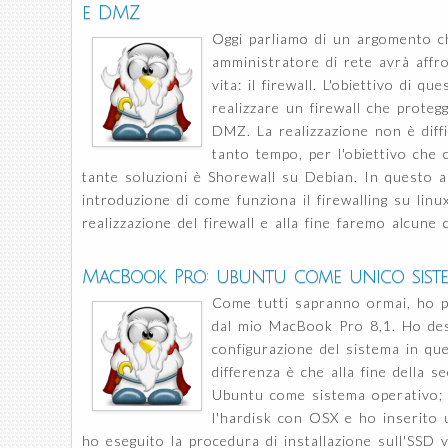
e DMZ
Oggi parliamo di un argomento c
amministratore di rete avrà affr
vita: il firewall. L'obiettivo di q
realizzare un firewall che prote
DMZ. La realizzazione non è diff
tanto tempo, per l'obiettivo che 
tante soluzioni è Shorewall su Debian. In questo 
introduzione di come funziona il firewalling su linu
realizzazione del firewall e alla fine faremo alcune c
MacBook Pro: ubuntu come unico sist
Come tutti sapranno ormai, ho p
dal mio MacBook Pro 8,1. Ho descr
configurazione del sistema in q
differenza è che alla fine della s
Ubuntu come sistema operativo; 
l'hardisk con OSX e ho inserito
ho eseguito la procedura di installazione sull'SSD 