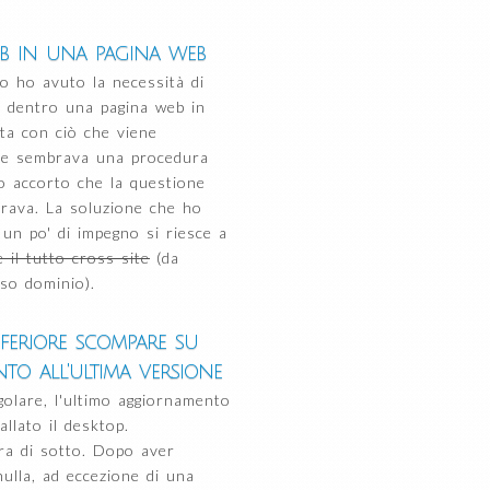
ub in una pagina web
o ho avuto la necessità di
ub dentro una pagina web in
ta con ciò che viene
nte sembrava una procedura
o accorto che la questione
brava. La soluzione che ho
un po' di impegno si riesce a
 il tutto cross site
(da
sso dominio).
feriore scompare su
to all'ultima versione
olare, l'ultimo aggiornamento
lato il desktop.
ra di sotto. Dopo aver
ulla, ad eccezione di una