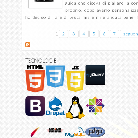
guida che diceva di piallare la c
proprio, dopo averlo personalizza
ho deciso di fare di testa mia e mi è andata bene, 
Pagine
1
2
3
4
5
6
7
seguen
Tecnologie