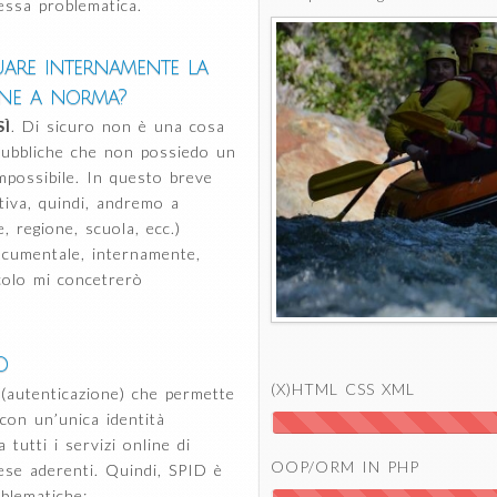
essa problematica.
uare internamente la
one a norma?
SÌ
. Di sicuro non è una cosa
pubbliche che non possiedo un
mpossibile. In questo breve
tiva, quindi, andremo a
 regione, scuola, ecc.)
ocumentale, internamente,
icolo mi concetrerò
D
(X)HTML CSS XML
 (autenticazione) che permette
 con un’unica identità
a tutti i servizi online di
OOP/ORM IN PHP
ese aderenti. Quindi, SPID è
oblematiche: