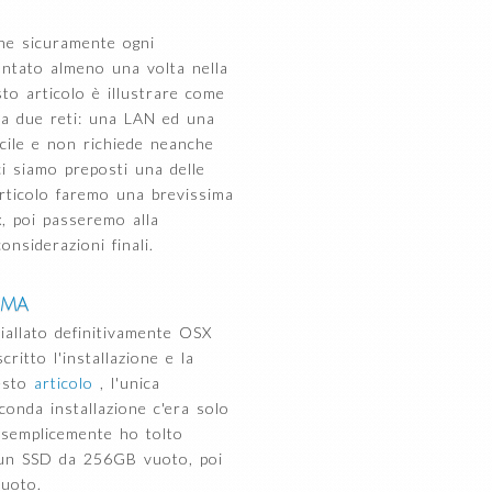
he sicuramente ogni
ontato almeno una volta nella
uesto articolo è illustrare come
gga due reti: una LAN ed una
icile e non richiede neanche
ci siamo preposti una delle
articolo faremo una brevissima
x, poi passeremo alla
onsiderazioni finali.
ema
iallato definitivamente OSX
itto l'installazione e la
uesto
articolo
, l'unica
econda installazione c'era solo
semplicemente ho tolto
 un SSD da 256GB vuoto, poi
vuoto.