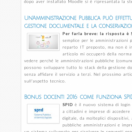
dopo aver installato Moodle si è ripresantata la st
Un'Amministrazione Pubblica può effett
gestione documentale e la conservazi
Per farla breve: la risposta è 
semplice per le amministrazioni 
reparto IT preposto, ma non è i
articolo mi occuperò della norma
vedere perché le amministrazioni pubbliche (comune,
possono sviluppare tutto lo stack della gestione d
senza affidare il servizio a terzi. Nel prossimo art
sull'aspetto tecnico.
Bonus docenti 2016: come funziona SPI
SPID
è il nuovo sistema di login
a cittadini e imprese di accedere
digitale, da molteplici dispositivi, 
pubbliche amministrazioni e impr
un sistema sviluppato per risolvere le seguenti pr