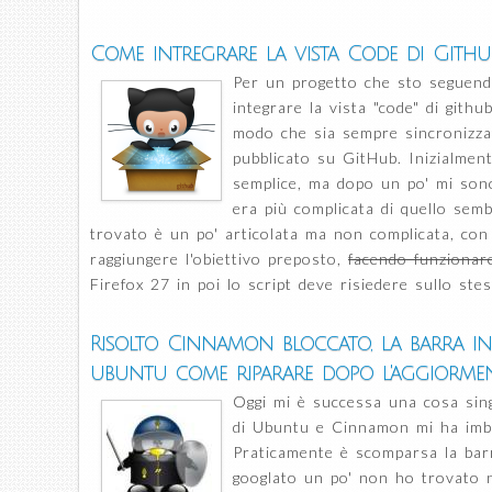
Come intregrare la vista Code di Gith
Per un progetto che sto seguend
integrare la vista "code" di gith
modo che sia sempre sincronizza
pubblicato su GitHub. Inizialme
semplice, ma dopo un po' mi son
era più complicata di quello sem
trovato è un po' articolata ma non complicata, con 
raggiungere l'obiettivo preposto,
facendo funzionare
Firefox 27 in poi lo script deve risiedere sullo ste
Risolto Cinnamon bloccato, la barra in
ubuntu come riparare dopo l'aggiormen
Oggi mi è successa una cosa sing
di Ubuntu e Cinnamon mi ha imbal
Praticamente è scomparsa la bar
googlato un po' non ho trovato n