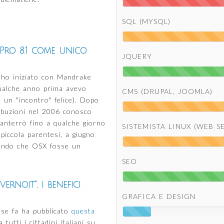
SQL (MYSQL)
Pro 8.1 come unico
JQUERY
 ho iniziato con Mandrake
qualche anno prima avevo
CMS (DRUPAL, JOOMLA)
un "incontro" felice). Dopo
ribuzioni nel 2006 conosco
nterrò fino a qualche giorno
SISTEMISTA LINUX (WEB S
piccola parentesi, a giugno
endo che OSX fosse un
SEO
no.it", i benefici
GRAFICA E DESIGN
se fa ha pubblicato
questa
 tutti i cittadini italiani su