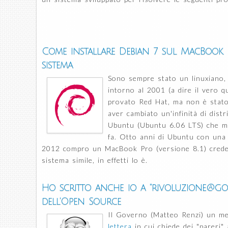
Come installare Debian 7 sul MacBook 
sistema
Sono sempre stato un linuxiano,
intorno al 2001 (a dire il vero 
provato Red Hat, ma non è stato 
aver cambiato un'infinità di dist
Ubuntu (Ubuntu 6.06 LTS) che ma
fa. Otto anni di Ubuntu con una 
2012 compro un MacBook Pro (versione 8.1) cred
sistema simile, in effetti lo è.
Ho scritto anche io a "rivoluzione@gover
dell'Open Source
Il Governo (Matteo Renzi) un me
lettera
in cui chiede dei "pareri" a