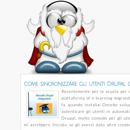
Come sincronizzare gli utenti Drupal
Recentemente per la scuola per c
piattaforma di e-learning migra
fa, quando installai Docebo svil
autenticare gli utenti in automat
Drupal, molto comodo per gli uten
mi avrebbero linciato se gli avessi dato altre crede