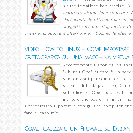
alcune tematiche ben precise.
"[
maturato alcune idee concrete. P
Parlamento le offriamo per un me
soggetti sociali protagonisti e d
critiche, proposte e alternative. Abbiamo le idee e 
Video How to linux - Come impostare l
crittografata su una macchina virtua
Recentemente Canonical ha annunc
"Ubuntu One", questo è un servi
sincronizzati più computer con U
sistema di backup online), Canoni
sotto licenza Open Source. La p
mente è che potrei farmi un mio
sincronizzato il portatile con gli altri computer ch
fare al caso mio.
Come realizzare un Firewall su Debia