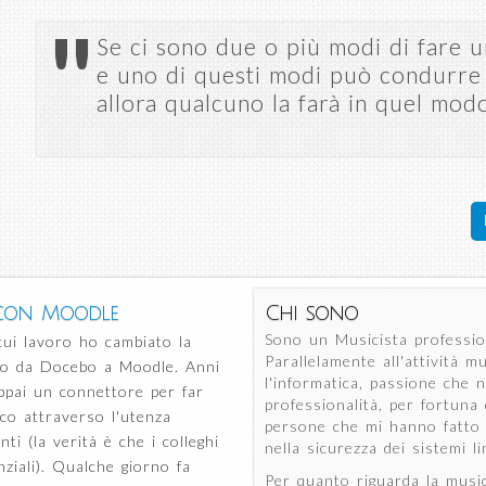
Salta al
"
contenuto
Se ci sono due o più modi di fare u
principale
e uno di questi modi può condurre 
allora qualcuno la farà in quel mod
 con Moodle
Chi sono
Sono un Musicista professio
ui lavoro ho cambiato la
Parallelamente all'attività m
ndo da Docebo a Moodle. Anni
l'informatica, passione che 
uppai un connettore per far
professionalità, per fortun
ico attraverso l'utenza
persone che mi hanno fatto 
ti (la verità è che i colleghi
nella sicurezza dei sistemi li
nziali). Qualche giorno fa
Per quanto riguarda la musi