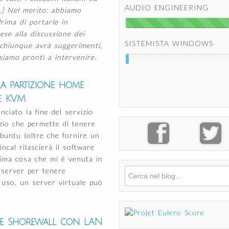
AUDIO ENGINEERING
...] Nel merito: abbiamo
rima di portarle in
se alla discussione dei
SISTEMISTA WINDOWS
i chiunque avrà suggerimenti,
siamo pronti a intervenire.
a partizione home
le KVM
iato la fine del servizio
zio che permette di tenere
buntu (oltre che fornire un
ncal rilascierà il software
rima cosa che mi è venuta in
 server per tenere
Cerca
Form di ricerca
e uso, un server virtuale può
n e Shorewall con LAN