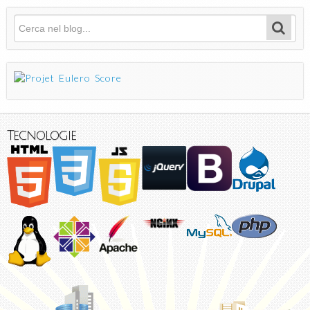
Cerca
Form di ricerca
Tecnologie