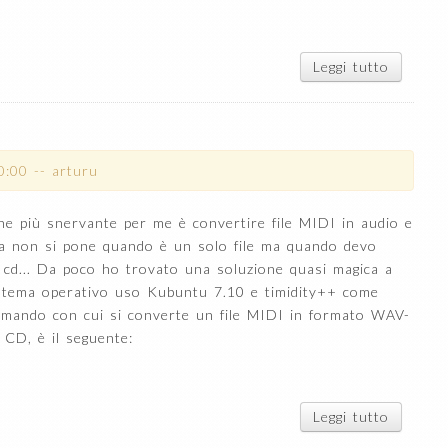
Leggi tutto
su
Crackin
di reti
Wi-Fi
0:00
--
arturu
ne più snervante per me è convertire file MIDI in audio e
ema non si pone quando è un solo file ma quando devo
 cd... Da poco ho trovato una soluzione quasi magica a
stema operativo uso Kubuntu 7.10 e timidity++ come
 comando con cui si converte un file MIDI in formato WAV-
n CD, è il seguente:
Leggi tutto
su
Convert