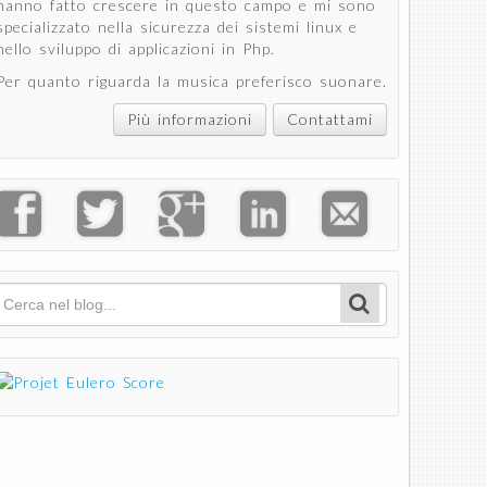
hanno fatto crescere in questo campo e mi sono
specializzato nella sicurezza dei sistemi linux e
nello sviluppo di applicazioni in Php.
Per quanto riguarda la musica preferisco suonare.
Più informazioni
Contattami
ening
 di un
 linux
o i
Cerca
Form di ricerca
amenti
un
min
oico