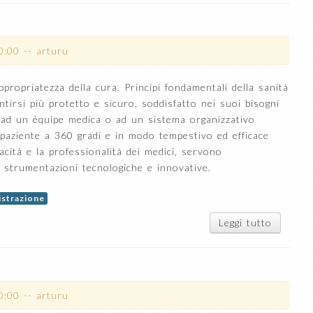
da MIDI
WAV
0:00
--
arturu
propriatezza della cura. Principi fondamentali della sanità
tirsi più protetto e sicuro, soddisfatto nei suoi bisogni
rsi ad un équipe medica o ad un sistema organizzativo
l paziente a 360 gradi e in modo tempestivo ed efficace
cità e la professionalità dei medici, servono
e strumentazioni tecnologiche e innovative.
istrazione
Leggi tutto
su La
sanità
investir
sull'Op
source
0:00
--
arturu