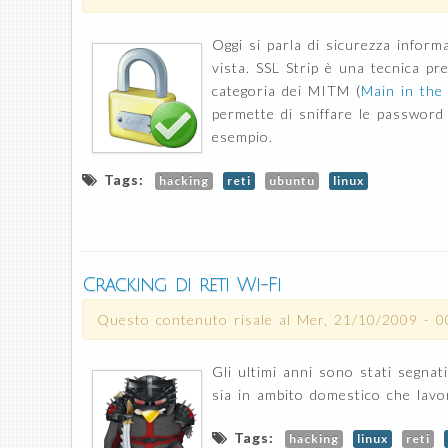
Oggi si parla di sicurezza informa
vista. SSL Strip è una tecnica pr
categoria dei MITM (
Main in the
permette di sniffare le password
esempio.
Tags:
hacking
reti
ubuntu
linux
Cracking di reti Wi-Fi
Questo contenuto risale al
Mer, 21/10/2009 - 0
Gli ultimi anni sono stati segnati
sia in ambito domestico che lavo
Tags:
hacking
linux
reti