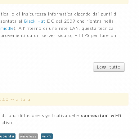
(Moonlig
della
tica, o di insicurezza informatica dipende dai punti di
Microso
esentata al
Black Hat
DC del 2009 che rientra nella
 middle
). All'interno di una rete LAN, questa tecnica
 provenienti da un server sicuro, HTTPS per fare un
Leggi tutto
su
SSL
Strip
0:00
--
arturu
 da una diffusione significativa delle
connessioni wi-fi
rativo.
ubuntu
wireless
wi-fi