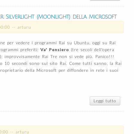
attiva
Wildcar
CentOS
r Silverlight (Moonlight) della Microsoft
DirectA
00:00
--
arturu
ne per vedere i programmi Rai su Ubuntu, oggi su Rai
rogrammi preferiti:
Va' Pensiero
(tre secoli dell'opera
); improvvisamente Rai Tre non si vede più. Panico!!!
po 10 secondi sono sul sito Rai. Come tutti sanno, la Rai
roprietario della Microsoft per diffondere in rete i suoi
Leggi tutto
su Ubu
come
vedere 
rai con
playe
Silverli
0:00
--
arturu