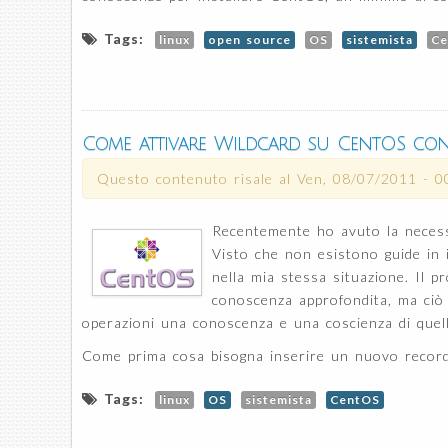
Tags:
linux
open source
OS
sistemista
Ce
Come attivare Wildcard su CentOS con
Questo contenuto risale al
Ven, 08/07/2011 - 0
Recentemente ho avuto la necessi
Visto che non esistono guide in 
nella mia stessa situazione. Il 
conoscenza approfondita, ma ciò 
operazioni una conoscenza e una coscienza di quell
Come prima cosa bisogna inserire un nuovo record 
Tags:
linux
OS
sistemista
CentOS