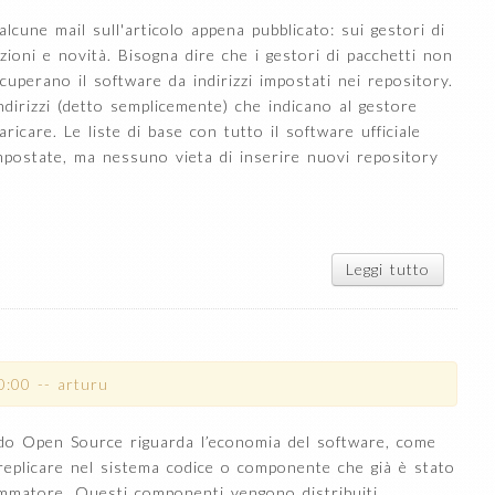
lcune mail sull'articolo appena pubblicato: sui gestori di
zioni e novità. Bisogna dire che i gestori di pacchetti non
uperano il software da indirizzi impostati nei repository.
indirizzi (detto semplicemente) che indicano al gestore
ricare. Le liste di base con tutto il software ufficiale
impostate, ma nessuno vieta di inserire nuovi repository
Leggi tutto
su Mail
sui
gestori
di
pacchett
0:00
--
arturu
ndo Open Source riguarda l’economia del software, come
replicare nel sistema codice o componente che già è stato
mmatore. Questi componenti vengono distribuiti