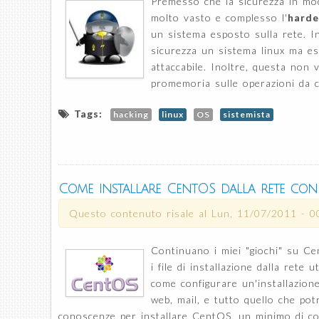
Premesso che la sicurezza in mo
molto vasto e complesso l'
harde
un sistema esposto sulla rete. I
sicurezza un sistema linux ma es
attaccabile. Inoltre, questa non
promemoria sulle operazioni da c
Tags:
hacking
linux
OS
sistemista
Come installare CentOS dalla rete con 
Questo contenuto risale al
Lun, 11/07/2011 - 0
Continuano i miei "giochi" su C
i file di installazione dalla rete
come configurare un'installazione
web, mail, e tutto quello che pot
conoscenze per installare CentOS, un minimo di co