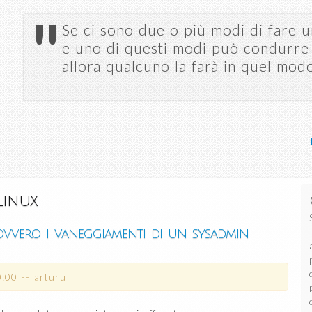
Salta al
"
contenuto
Se ci sono due o più modi di fare u
principale
e uno di questi modi può condurre 
allora qualcuno la farà in quel mod
linux
 ovvero i vaneggiamenti di un sysadmin
0:00
--
arturu