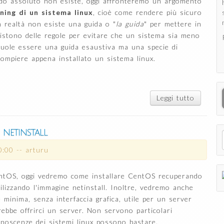
do assoluto non esiste, oggi affronteremo un argomento
ning di un sistema linux
, cioè come rendere più sicuro
n realtà non esiste una guida o "
la guida
" per mettere in
istono delle regole per evitare che un sistema sia meno
 vuole essere una guida esaustiva ma una specie di
ompiere appena installato un sistema linux.
Leggi tutto
su Hard
di base
sistema
ovver
netinstall
vaneggi
di 
0:00
--
arturu
sysad
paran
entOS, oggi vedremo come installare CentOS recuperando
 utilizzando l'immagine netinstall. Inoltre, vedremo anche
 minima, senza interfaccia grafica, utile per un server
rebbe offrirci un server. Non servono particolari
noscenze dei sistemi linux possono bastare.