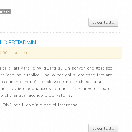
ntOS
Leggi tutto
su Com
installa
CentO
dalla
 DirectAdmin
rete co
netinsta
0:00
--
arturu
tà di attivare le WildCard su un server che gestisco.
italiano ne pubblico una io per chi si dovesse trovare
procedimento non è complesso e non richiede una
non toglie che quando si vanno a fare questo tipo di
o che si sta facendo è obligatoria.
DNS per il dominio che ci interessa:
Leggi tutto
su Co